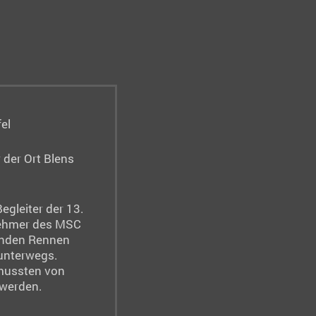
el
der Ort Blens
gleiter der 13.
lnehmer des MSC
tunden Rennen
unterwegs.
mussten von
 werden.