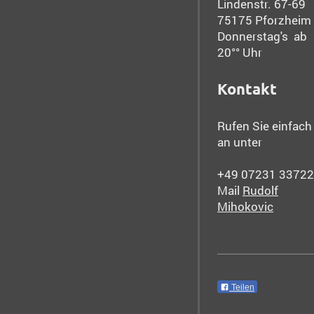
Lindenstr. 67-69
75175
Pforzheim
Donnerstag's ab
20°° Uhr
Kontakt
Rufen Sie einfach
an unter
+49 07231 33722
Mail
Rudolf
Mihokovic
Teilen