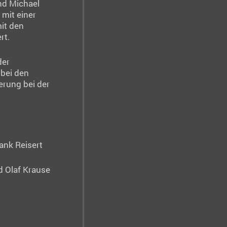
nd Michael
 mit einer
it den
rt.
der
bei den
erung bei der
ank Reisert
d Olaf Krause