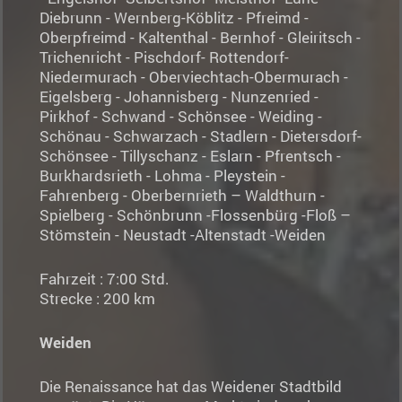
Diebrunn - Wernberg-Köblitz - Pfreimd -
Oberpfreimd - Kaltenthal - Bernhof - Gleiritsch -
Trichenricht - Pischdorf- Rottendorf-
Niedermurach - Oberviechtach-Obermurach -
Eigelsberg - Johannisberg - Nunzenried -
Pirkhof - Schwand - Schönsee - Weiding -
Schönau - Schwarzach - Stadlern - Dietersdorf-
Schönsee - Tillyschanz - Eslarn - Pfrentsch -
Burkhardsrieth - Lohma - Pleystein -
Fahrenberg - Oberbernrieth – Waldthurn -
Spielberg - Schönbrunn -Flossenbürg -Floß –
Stömstein - Neustadt -Altenstadt -Weiden
Fahrzeit : 7:00 Std.
Strecke : 200 km
Weiden
Die Renaissance hat das Weidener Stadtbild