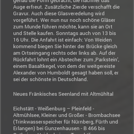
genau die Form gebracht, die nachher das
Auge erfreut. Zusätzliche Zierde verschafft die
Gravur. Auch diese Glasveredelung wird
vorgeführt. Wer nun nur noch schöne Gläser
zum Munde führen möchte, kann sie an Ort
und Stelle kaufen. Sonntags auch von 13 bis
16 Uhr. Die Anfahrt ist einfach: Von Weiden
kommend biegen Sie hinter der Brücke gleich
am Ortseingang rechts oder links ab. Auf der
Rückfahrt lohnt ein Abstecher zum ,Parkstein',
einem Basaltkegel, von dem der weitgereiste
Alexander von Humboldt gesagt haben soll, er
sei der schönste in Deutschland.
Neues Fränkisches Seenland mit Altmühltal
Eichstätt - Weißenburg – Pleinfeld -
Altmühlsee, Kleiner und Großer - Brombachsee
(Trinkwasserspeicher für Nürnberg, Fürth und
Erlangen) bei Gunzenhausen - B 466 bis