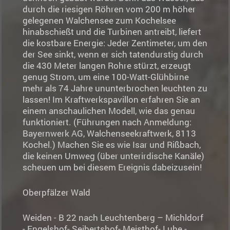
durch die riesigen Röhren vom 200 m höher
gelegenen Walchensee zum Kochelsee
hinabschießt und die Turbinen antreibt, liefert
die kostbare Energie: Jeder Zentimeter, um den
der See sinkt, wenn er sich tatendurstig durch
die 430 Meter langen Rohre stürzt, erzeugt
genug Strom, um eine 100-Watt-Glühbirne
mehr als 74 Jahre ununterbrochen leuchten zu
lassen! Im Kraftwerkspavillon erfahren Sie an
einem anschaulichen Modell, wie das genau
funktioniert. (Führungen nach Anmeldung:
Bayernwerk AG, Walchenseekraftwerk, 8113
Kochel.) Machen Sie es wie Isar und Rißbach,
die keinen Umweg (über unterirdische Kanäle)
scheuen um bei diesem Ereignis dabeizusein!
Oberpfälzer Wald
Weiden - B 22 nach Leuchtenberg – Michldorf
- Engelshof- Seibertshof- Meisthof- Luhe -