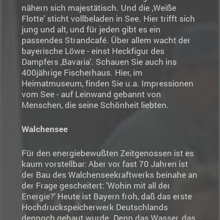
nähern sich majestätisch. Und die ,Weiße
Flotte' sticht vollbeladen in See. Hier trifft sich
jung und alt, und für jeden gibt es ein
passendes Strandcafé. Über allem wacht der
bayerische Löwe - einst Heckfigur des
Dampfers ,Bavaria'. Schauen Sie auch ins
400jährige Fischerhaus. Hier, im
Heimatmuseum, finden Sie u.a. Impressionen
vom See - auf Leinwand gebannt von
Menschen, die seine Schönheit liebten.
Walchensee
Für den energiebewußten Zeitgenossen ist es
kaum vorstellbar: Aber vor fast 70 Jahren ist
der Bau des Walchenseekraftwerks beinahe an
der Frage gescheitert: 'Wohin mit all der
Energie?' Heute ist Bayern froh, daß das erste
Hochdruckspeicherwerk Deutschlands
dennoch gebaut wurde. Denn das Wasser, das