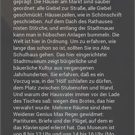
geprägt. Die Häuser am Markt sind sauber
geordnet: alle Giebel zur Straße, alle Giebel
geschmückt. Häuserzeilen, wie in Schönschrift
geschrieben. Auf dem Dach des Rathauses
nisten Störche, und entlang der Stadtmauer
kann man in hübschen Anlagen bummeln. Die
Welt ist hier in Ordnung. Um zu erfahren, wie
lange das schon so ist, sollten Sie ins Alte
Schulhaus gehen. Das hier eingerichtete
Stadtmuseum zeigt bürgerliche und
bäuerliche Kultur aus vergangenen
Jahrhunderten. Sie erfahren, daß es ein
Vorzug war, in der 'Höll' schlafen zu dürfen,
dem Platz zwischen Stubenofen und Wand.
Und warum der Hausvater immer vor der Lade
des Tisches saß: wegen des Brotes, das hier
verwahrt wurde. Mehrere Räume sind dem
Weidener Genius Max Reger gewidmet:
Partituren, Briefe und der Flügel, auf dem er
das Klavierspiel erlernt hat. Das Museum ist
von 8 bis 12 Uhr und von 14 bis 16 Uhr (Mo.